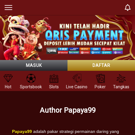
MASUK
DAFTAR
Hot
Sportsbook
Slots
Live Casino
Poker
Tangkas
Author Papaya99
Papaya99
adalah pakar strategi permainan daring yang